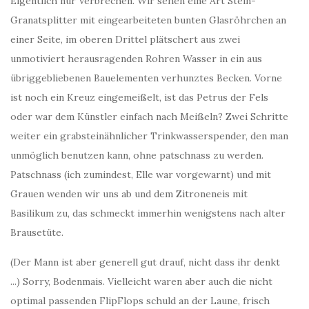
Eigentlich nur Verbrechen. Wir sehen eine Art Stein-
Granatsplitter mit eingearbeiteten bunten Glasröhrchen an
einer Seite, im oberen Drittel plätschert aus zwei
unmotiviert herausragenden Rohren Wasser in ein aus
übriggebliebenen Bauelementen verhunztes Becken. Vorne
ist noch ein Kreuz eingemeißelt, ist das Petrus der Fels
oder war dem Künstler einfach nach Meißeln? Zwei Schritte
weiter ein grabsteinähnlicher Trinkwasserspender, den man
unmöglich benutzen kann, ohne patschnass zu werden.
Patschnass (ich zumindest, Elle war vorgewarnt) und mit
Grauen wenden wir uns ab und dem Zitroneneis mit
Basilikum zu, das schmeckt immerhin wenigstens nach alter
Brausetüte.
(Der Mann ist aber generell gut drauf, nicht dass ihr denkt
...) Sorry, Bodenmais. Vielleicht waren aber auch die nicht
optimal passenden FlipFlops schuld an der Laune, frisch