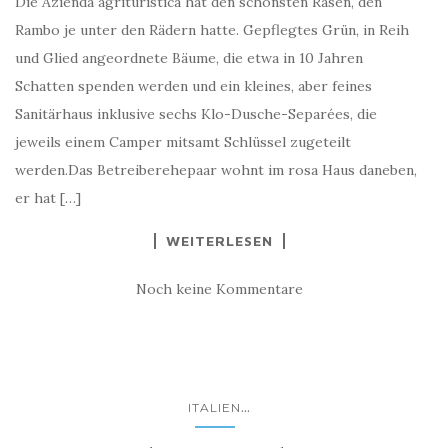
Die Azienda agrituristica hat den schönsten Rasen, den
Rambo je unter den Rädern hatte. Gepflegtes Grün, in Reih
und Glied angeordnete Bäume, die etwa in 10 Jahren
Schatten spenden werden und ein kleines, aber feines
Sanitärhaus inklusive sechs Klo-Dusche-Separées, die
jeweils einem Camper mitsamt Schlüssel zugeteilt
werden.Das Betreiberehepaar wohnt im rosa Haus daneben,
er hat […]
WEITERLESEN
Noch keine Kommentare
...
ITALIEN