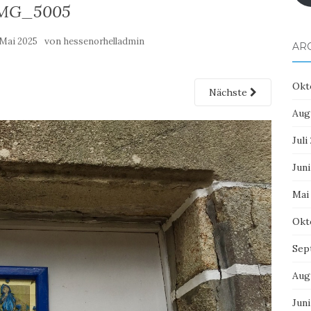
MG_5005
von
 Mai 2025
hessenorhelladmin
AR
Okt
Nächste
Aug
Juli
Juni
Mai
Okt
Sep
Aug
Juni