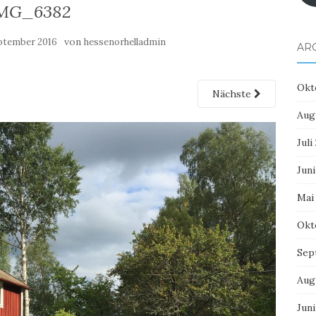
MG_6382
von
eptember 2016
hessenorhelladmin
AR
Okt
Nächste
Aug
Juli
Juni
Mai
Okt
Sep
Aug
Juni