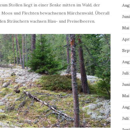
m Stollen liegt in einer Senke mitten im Wald, der
Aug
it Moos und Flechten bewachsenen Märchenwald. Überall
Juni
den Sträuchern wachsen Blau- und Preiselbeeren.
Mai
Apri
Sep
Aug
Juli
Juni
Mai
Aug
Juli
Jun