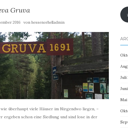
eva Gruva
von
tember 2016
hessenorhelladmin
AR
Okt
Aug
Juli
Juni
Mai
 wie überhaupt viele Häuser im Nirgendwo liegen, –
Okt
er ergeben schon eine Siedlung und sind lose in der
Sep