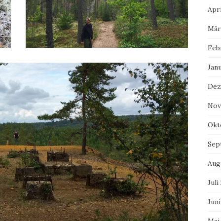
Apri
Mär
Feb
Jan
Dez
Nov
Okt
Sep
Aug
Juli
Juni