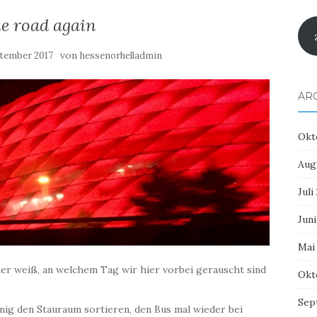
e road again
von
ptember 2017
hessenorhelladmin
AR
Okt
Aug
Juli
Juni
Mai
ner weiß, an welchem Tag wir hier vorbei gerauscht sind
Okt
Sep
ig den Stauraum sortieren, den Bus mal wieder bei