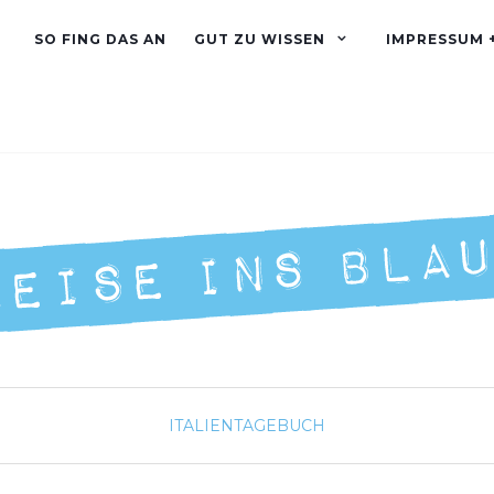
SO FING DAS AN
GUT ZU WISSEN
IMPRESSUM 
ITALIEN
TAGEBUCH