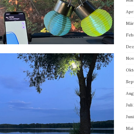
Mai
Apri
Mär
Feb
Dez
Nov
Okt
Sep
Aug
Juli
Juni
Mai