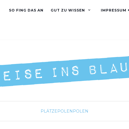
SO FING DAS AN
GUT ZU WISSEN
IMPRESSUM 
PLÄTZE
POLEN
POLEN