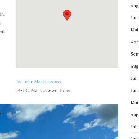
Aug
in,
Juni
t,
Mai
eit
Apri
Sep
Aug
Juli
Jan-mar Markuszewo
14-105 Markuszewo, Polen
Juni
Mai
Aug
Juli
Jun