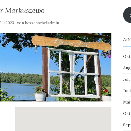
r Markuszewo
von
Juli 2023
hessenorhelladmin
AR
Okt
Aug
Juli
Juni
Mai
Okt
m
Sep