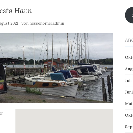
æstø Havn
von
August 2021
hessenorhelladmin
AR
Okt
Aug
Juli
Juni
Mai
er
Okt
Sep