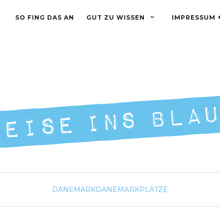
SO FING DAS AN
GUT ZU WISSEN
IMPRESSUM 
DÄNEMARK
DÄNEMARK
PLÄTZE