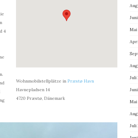
Aug
die
Juni
in
Mai
d 4
Apri
Sep
ene
Aug
n.
Juli
Wohnmobilstellplätze in
Præstø Havn
nd
Havnepladsen 14
Juni
d
4720 Præstø, Dänemark
ung
Mai
Aug
Juli
Jun