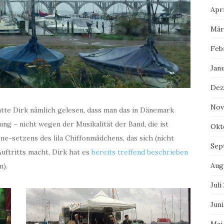
Apri
Mär
Feb
Jan
Dez
Nov
hatte Dirk nämlich gelesen, dass man das in Dänemark
ng – nicht wegen der Musikalität der Band, die ist
Okt
ne-setzens des lila Chiffonmädchens, das sich (nicht
Sep
Auftritts macht, Dirk hat es
bereits treffend beschrieben
Aug
).
Juli
Juni